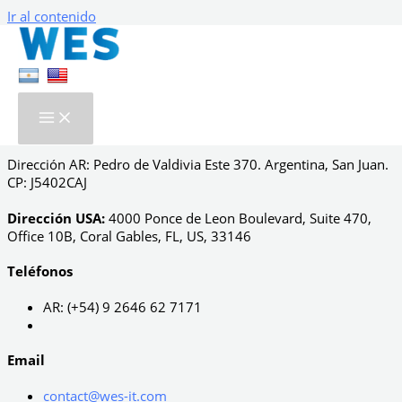
Ir al contenido
Contactanos...
Te estamos esperando para transformar
digitalmente tu mundo.
Donde Estamos
Dirección AR: Pedro de Valdivia Este 370. Argentina, San Juan.
CP: J5402CAJ
Dirección USA:
4000 Ponce de Leon Boulevard, Suite 470,
Office 10B, Coral Gables, FL, US, 33146
Teléfonos
AR: (+54) 9 2646 62 7171
Email
contact@wes-it.com